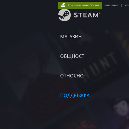
Инсталирайте Steam
вписване
|
ез
МАГАЗИН
ОБЩНОСТ
ОТНОСНО
ПОДДРЪЖКА