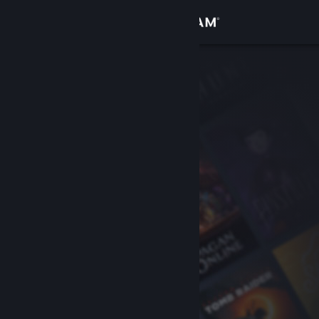
Вписване
Магазин
Общност
Относно
Поддръжка
Смяна на езика
Сдобийте се с мобилното Steam приложение
Преглед на сайта за настолни компютри