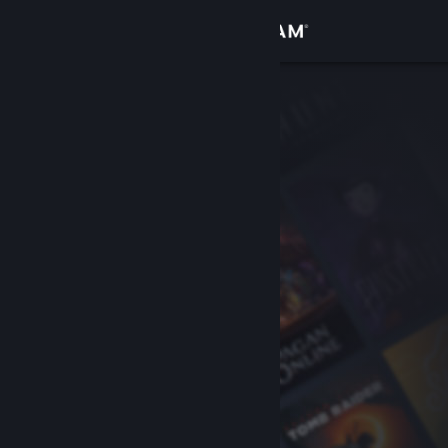
Вписване
Магазин
Общност
Относно
Поддръжка
Смяна на езика
Сдобийте се с мобилното Steam приложение
Преглед на сайта за настолни компютри