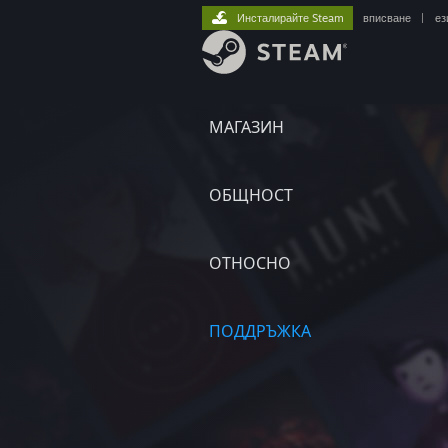
Инсталирайте Steam
вписване
|
ез
МАГАЗИН
ОБЩНОСТ
ОТНОСНО
ПОДДРЪЖКА