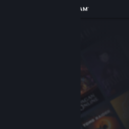
Вписване
Магазин
Общност
Относно
Поддръжка
Смяна на езика
Сдобийте се с мобилното Steam приложение
Преглед на сайта за настолни компютри