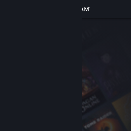
Вписване
Магазин
Общност
Относно
Поддръжка
Смяна на езика
Сдобийте се с мобилното Steam приложение
Преглед на сайта за настолни компютри