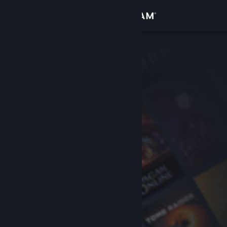
Вписване
Магазин
Общност
Относно
Поддръжка
Смяна на езика
Сдобийте се с мобилното Steam приложение
Преглед на сайта за настолни компютри