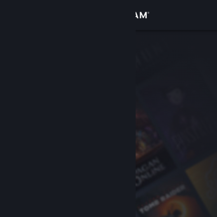
Вписване
Магазин
Общност
Относно
Поддръжка
Смяна на езика
Сдобийте се с мобилното Steam приложение
Преглед на сайта за настолни компютри