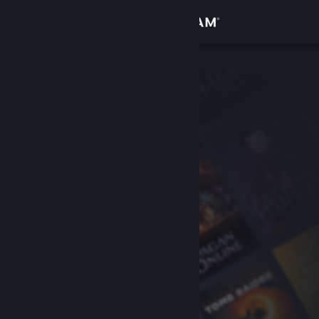
Вписване
Магазин
Общност
Относно
Поддръжка
Смяна на езика
Сдобийте се с мобилното Steam приложение
Преглед на сайта за настолни компютри