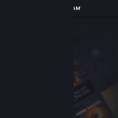
Вписване
Магазин
Общност
Относно
Поддръжка
Смяна на езика
Сдобийте се с мобилното Steam приложение
Преглед на сайта за настолни компютри