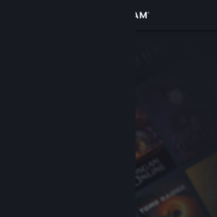
Вписване
Магазин
Общност
Относно
Поддръжка
Смяна на езика
Сдобийте се с мобилното Steam приложение
Преглед на сайта за настолни компютри