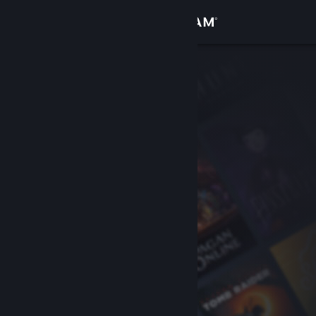
Вписване
Магазин
Общност
Относно
Поддръжка
Смяна на езика
Сдобийте се с мобилното Steam приложение
Преглед на сайта за настолни компютри