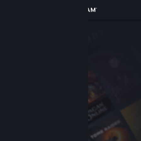
Вписване
Магазин
Общност
Относно
Поддръжка
Смяна на езика
Сдобийте се с мобилното Steam приложение
Преглед на сайта за настолни компютри