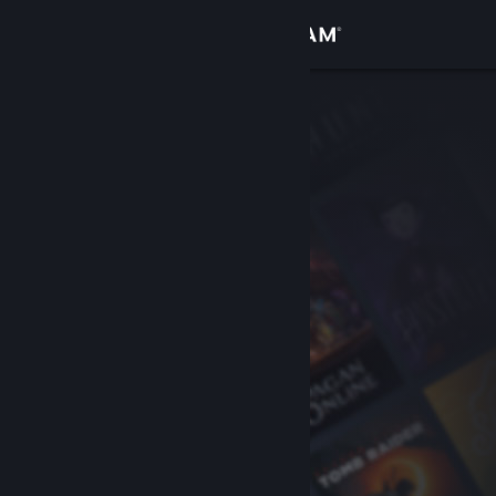
Вписване
Магазин
Общност
Относно
Поддръжка
Смяна на езика
Сдобийте се с мобилното Steam приложение
Преглед на сайта за настолни компютри