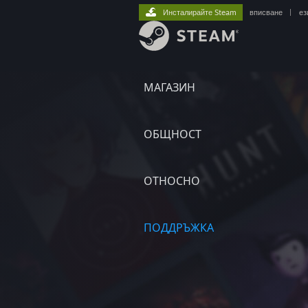
Инсталирайте Steam
вписване
|
ез
МАГАЗИН
ОБЩНОСТ
ОТНОСНО
ПОДДРЪЖКА