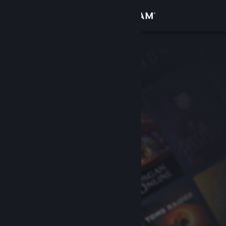
Вписване
Магазин
Общност
Относно
Поддръжка
Смяна на езика
Сдобийте се с мобилното Steam приложение
Преглед на сайта за настолни компютри