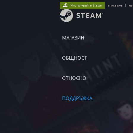
Инсталирайте Steam
вписване
|
ез
МАГАЗИН
ОБЩНОСТ
ОТНОСНО
ПОДДРЪЖКА