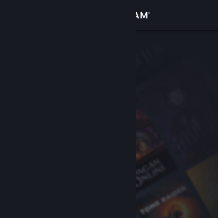
Вписване
Магазин
Общност
Относно
Поддръжка
Смяна на езика
Сдобийте се с мобилното Steam приложение
Преглед на сайта за настолни компютри