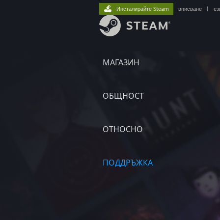
Инсталирайте Steam
вписване
|
ез
МАГАЗИН
ОБЩНОСТ
ОТНОСНО
ПОДДРЪЖКА