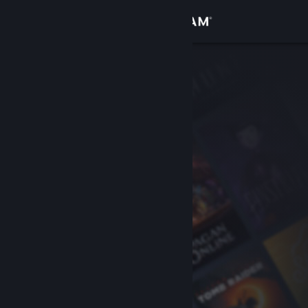
Вписване
Магазин
Общност
Относно
Поддръжка
Смяна на езика
Сдобийте се с мобилното Steam приложение
Преглед на сайта за настолни компютри