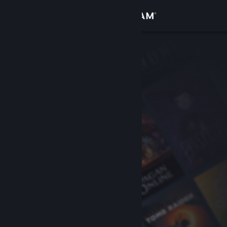
Вписване
Магазин
Общност
Относно
Поддръжка
Смяна на езика
Сдобийте се с мобилното Steam приложение
Преглед на сайта за настолни компютри