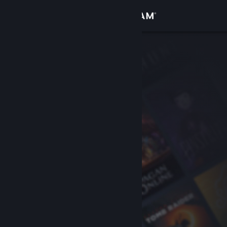
Вписване
Магазин
Общност
Относно
Поддръжка
Смяна на езика
Сдобийте се с мобилното Steam приложение
Преглед на сайта за настолни компютри