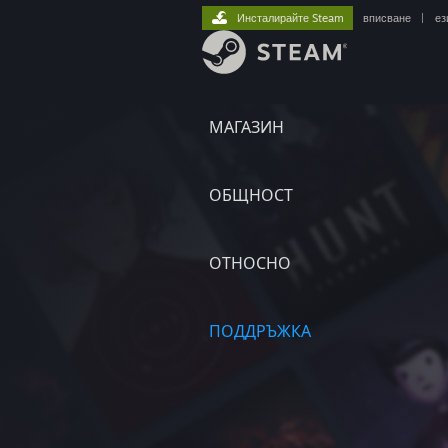
Инсталирайте Steam
вписване
|
ез
МАГАЗИН
ОБЩНОСТ
ОТНОСНО
ПОДДРЪЖКА