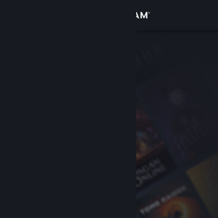
Вписване
Магазин
Общност
Относно
Поддръжка
Смяна на езика
Сдобийте се с мобилното Steam приложение
Преглед на сайта за настолни компютри