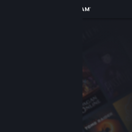
Вписване
Магазин
Общност
Относно
Поддръжка
Смяна на езика
Сдобийте се с мобилното Steam приложение
Преглед на сайта за настолни компютри