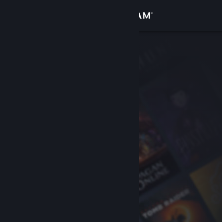
Вписване
Магазин
Общност
Относно
Поддръжка
Смяна на езика
Сдобийте се с мобилното Steam приложение
Преглед на сайта за настолни компютри