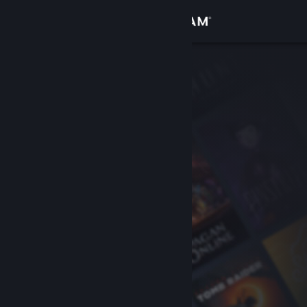
Вписване
Магазин
Общност
Относно
Поддръжка
Смяна на езика
Сдобийте се с мобилното Steam приложение
Преглед на сайта за настолни компютри