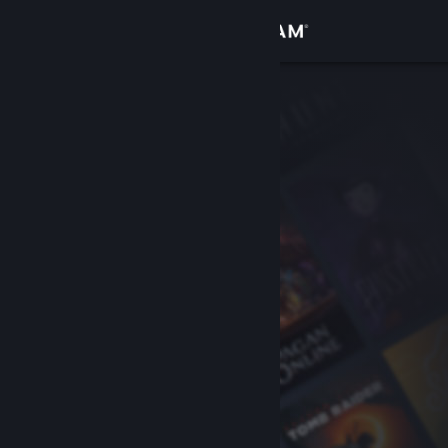
Вписване
Магазин
Общност
Относно
Поддръжка
Смяна на езика
Сдобийте се с мобилното Steam приложение
Преглед на сайта за настолни компютри