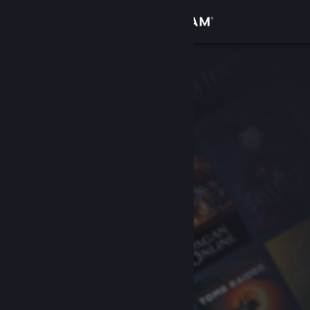
Вписване
Магазин
Общност
Относно
Поддръжка
Смяна на езика
Сдобийте се с мобилното Steam приложение
Преглед на сайта за настолни компютри