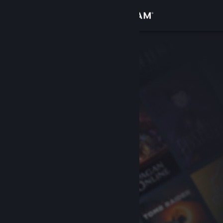
Вписване
Магазин
Общност
Относно
Поддръжка
Смяна на езика
Сдобийте се с мобилното Steam приложение
Преглед на сайта за настолни компютри