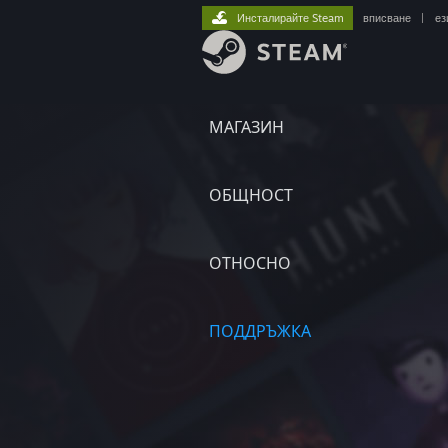
Инсталирайте Steam
вписване
|
ез
МАГАЗИН
ОБЩНОСТ
ОТНОСНО
ПОДДРЪЖКА