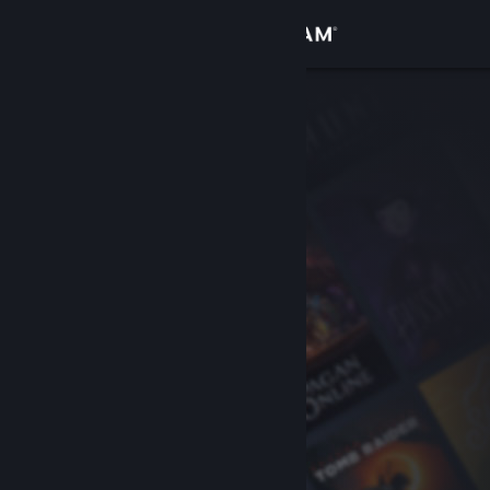
Вписване
Магазин
Общност
Относно
Поддръжка
Смяна на езика
Сдобийте се с мобилното Steam приложение
Преглед на сайта за настолни компютри