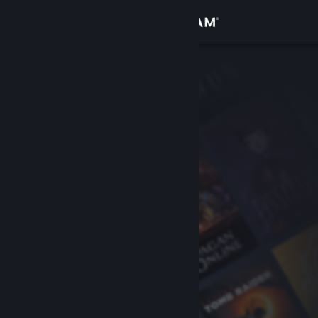
Вписване
Магазин
Общност
Относно
Поддръжка
Смяна на езика
Сдобийте се с мобилното Steam приложение
Преглед на сайта за настолни компютри