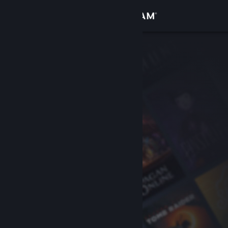
Вписване
Магазин
Общност
Относно
Поддръжка
Смяна на езика
Сдобийте се с мобилното Steam приложение
Преглед на сайта за настолни компютри