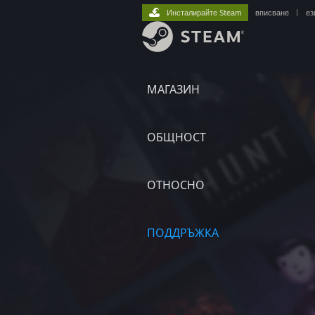
Инсталирайте Steam
вписване
|
ез
МАГАЗИН
ОБЩНОСТ
ОТНОСНО
ПОДДРЪЖКА