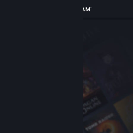
Вписване
Магазин
Общност
Относно
Поддръжка
Смяна на езика
Сдобийте се с мобилното Steam приложение
Преглед на сайта за настолни компютри