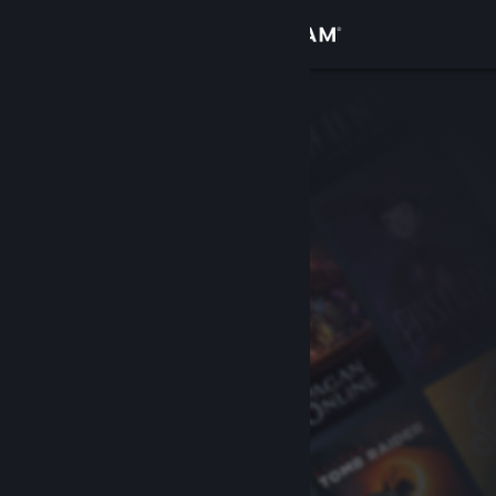
Вписване
Магазин
Общност
Относно
Поддръжка
Смяна на езика
Сдобийте се с мобилното Steam приложение
Преглед на сайта за настолни компютри