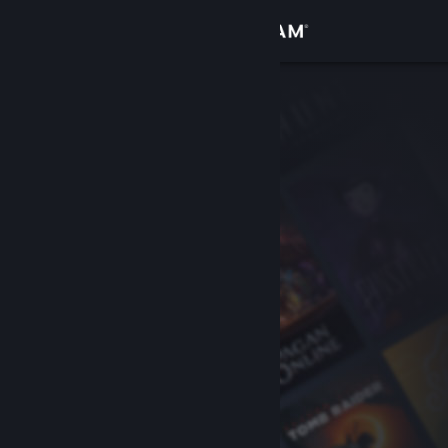
Вписване
Магазин
Общност
Относно
Поддръжка
Смяна на езика
Сдобийте се с мобилното Steam приложение
Преглед на сайта за настолни компютри