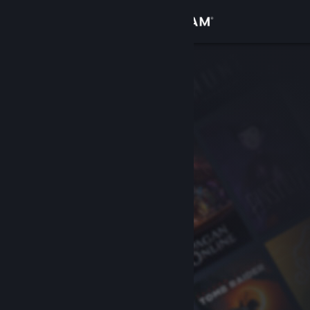
Вписване
Магазин
Общност
Относно
Поддръжка
Смяна на езика
Сдобийте се с мобилното Steam приложение
Преглед на сайта за настолни компютри