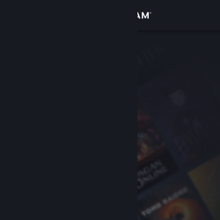
Вписване
Магазин
Общност
Относно
Поддръжка
Смяна на езика
Сдобийте се с мобилното Steam приложение
Преглед на сайта за настолни компютри