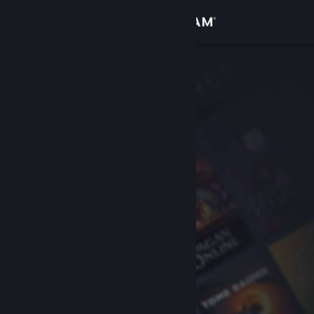
Вписване
Магазин
Общност
Относно
Поддръжка
Смяна на езика
Сдобийте се с мобилното Steam приложение
Преглед на сайта за настолни компютри