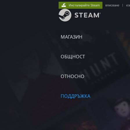
Инсталирайте Steam
вписване
|
ез
МАГАЗИН
ОБЩНОСТ
ОТНОСНО
ПОДДРЪЖКА