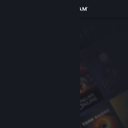
Вписване
Магазин
Общност
Относно
Поддръжка
Смяна на езика
Сдобийте се с мобилното Steam приложение
Преглед на сайта за настолни компютри