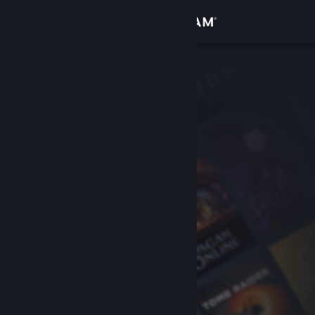
Вписване
Магазин
Общност
Относно
Поддръжка
Смяна на езика
Сдобийте се с мобилното Steam приложение
Преглед на сайта за настолни компютри