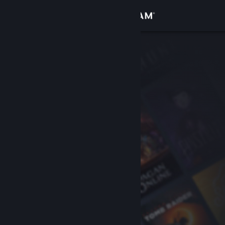
Вписване
Магазин
Общност
Относно
Поддръжка
Смяна на езика
Сдобийте се с мобилното Steam приложение
Преглед на сайта за настолни компютри