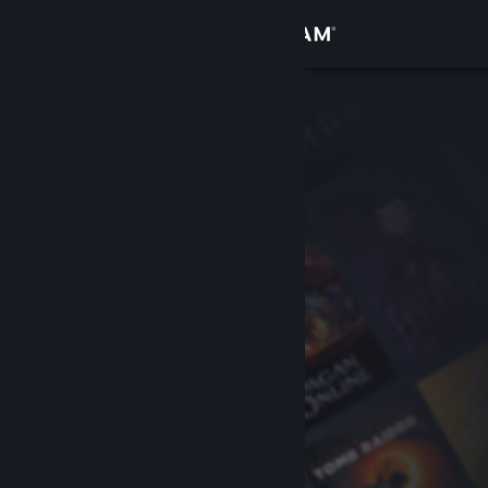
Вписване
Магазин
Общност
Относно
Поддръжка
Смяна на езика
Сдобийте се с мобилното Steam приложение
Преглед на сайта за настолни компютри