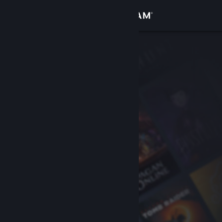
Вписване
Магазин
Общност
Относно
Поддръжка
Смяна на езика
Сдобийте се с мобилното Steam приложение
Преглед на сайта за настолни компютри