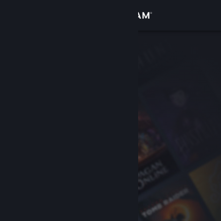
Вписване
Магазин
Общност
Относно
Поддръжка
Смяна на езика
Сдобийте се с мобилното Steam приложение
Преглед на сайта за настолни компютри