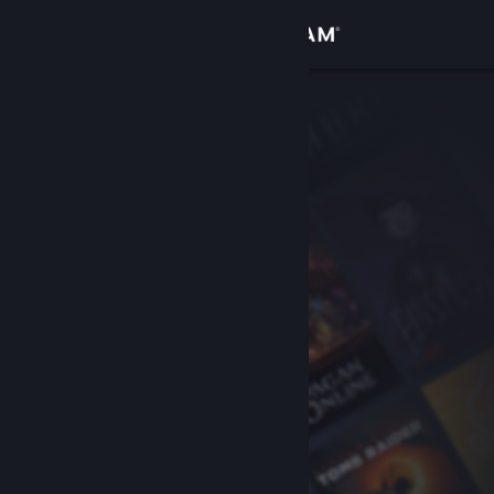
Вписване
Магазин
Общност
Относно
Поддръжка
Смяна на езика
Сдобийте се с мобилното Steam приложение
Преглед на сайта за настолни компютри