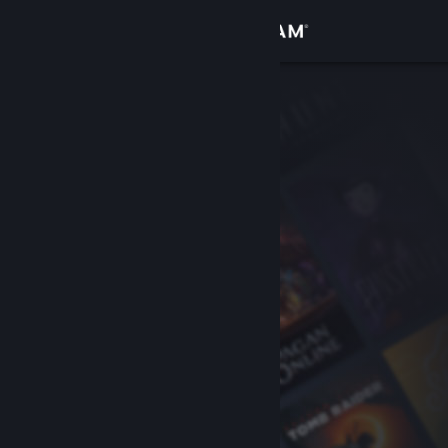
Вписване
Магазин
Общност
Относно
Поддръжка
Смяна на езика
Сдобийте се с мобилното Steam приложение
Преглед на сайта за настолни компютри